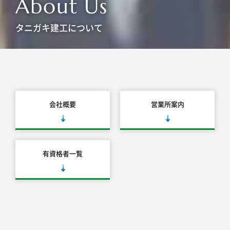
A
b
o
u
t
U
s
タニガキ建工について
会社概要
営業所案内
有資格者一覧